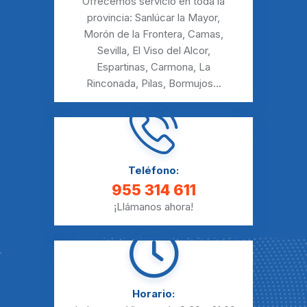
Ofrecemos servicio en toda la
provincia:
Sanlúcar la Mayor
,
Morón de la Frontera
,
Camas
,
Sevilla
,
El Viso del Alcor
,
Espartinas
,
Carmona
,
La
Rinconada
,
Pilas
,
Bormujos
...
Teléfono:
955 314 611
¡Llámanos ahora!
Horario: